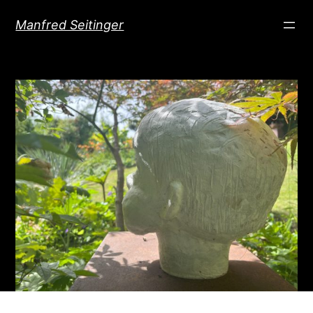
Direkt
Manfred Seitinger
zum
Inhalt
wechseln