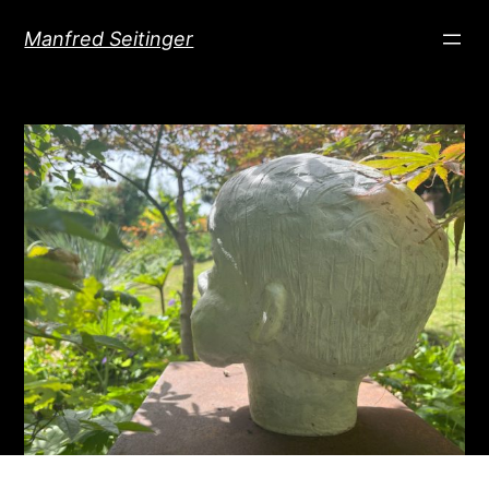
Direkt
Manfred Seitinger
zum
Inhalt
wechseln