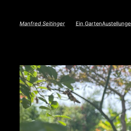
Direkt
zum
Inhalt
Manfred Seitinger
Ein Garten
Austellung
wechseln