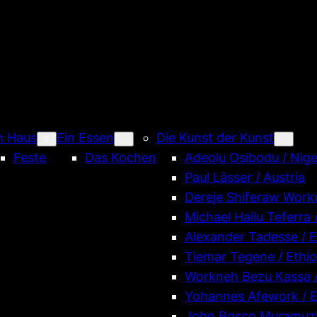
n Haus
Ein Essen
Die Kunst der Kunst
Feste
Das Kochen
Adeolu Osibodu / Nige
Paul Lässer / Austria
Dereje Shiferaw Worku
Michael Hailu Teferra 
Alexander Tadesse / E
Tiemar Tegene / Ethio
Workneh Bezu Kassa /
Yohannes Afework / E
John Bosco Muramuzi