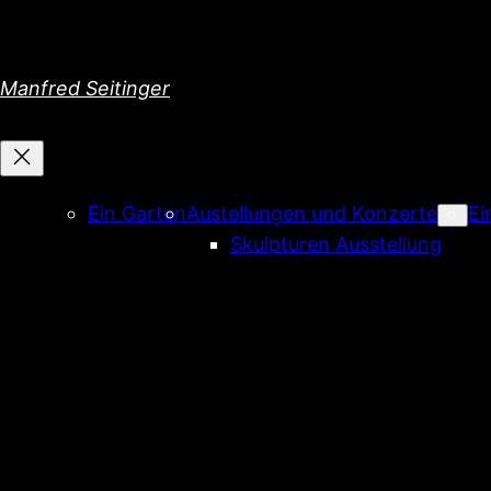
Direkt
zum
Inhalt
Manfred Seitinger
wechseln
Ein Garten
Austellungen und Konzerte
Ei
Skulpturen Ausstellung