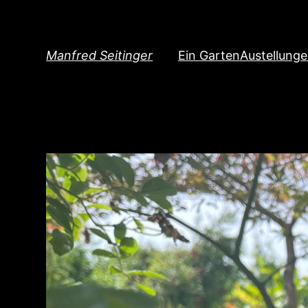
Direkt
zum
Inhalt
Manfred Seitinger
Ein Garten
Austellung
wechseln