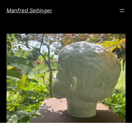
Direkt
Manfred Seitinger
zum
Inhalt
wechseln