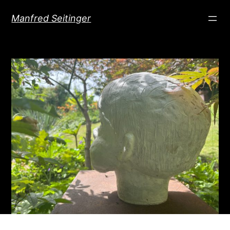
Direkt
Manfred Seitinger
zum
Inhalt
wechseln