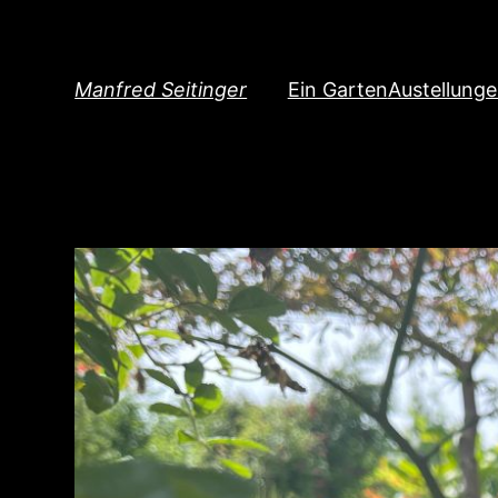
Direkt
zum
Inhalt
Manfred Seitinger
Ein Garten
Austellung
wechseln