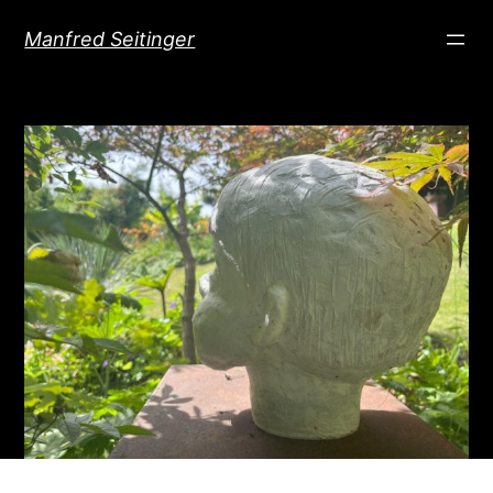
Direkt
Manfred Seitinger
zum
Inhalt
wechseln