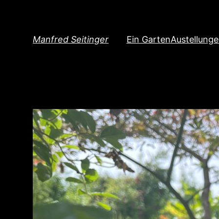
Direkt
zum
Inhalt
Manfred Seitinger
Ein Garten
Austellung
wechseln