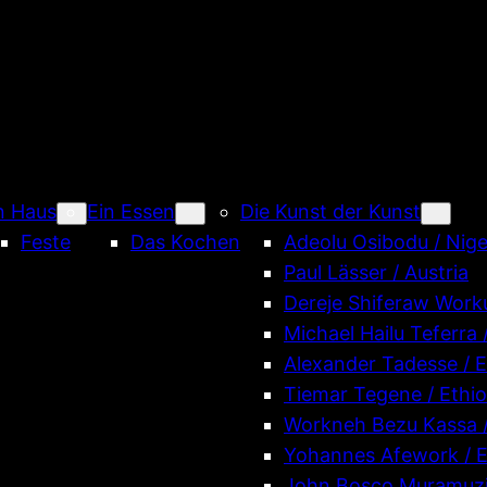
n Haus
Ein Essen
Die Kunst der Kunst
Feste
Das Kochen
Adeolu Osibodu / Nige
Paul Lässer / Austria
Dereje Shiferaw Worku
Michael Hailu Teferra 
Alexander Tadesse / E
Tiemar Tegene / Ethio
Workneh Bezu Kassa /
Yohannes Afework / E
John Bosco Muramuzi