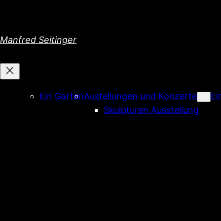
Direkt
zum
Inhalt
Manfred Seitinger
wechseln
Ein Garten
Austellungen und Konzerte
Ei
Skulpturen Ausstellung