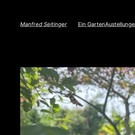
Direkt
zum
Inhalt
Manfred Seitinger
Ein Garten
Austellung
wechseln