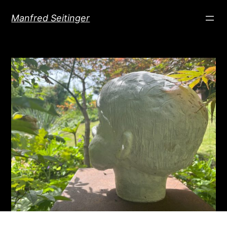
Direkt
Manfred Seitinger
zum
Inhalt
wechseln