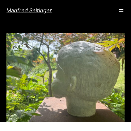
Direkt
Manfred Seitinger
zum
Inhalt
wechseln