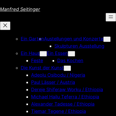
Direkt
Manfred Seitinger
zum
Inhalt
wechseln
Ein Garten
Austellungen und Konzerte
Skulpturen Ausstellung
Ein Haus
Ein Essen
Feste
Das Kochen
Die Kunst der Kunst
Adeolu Osibodu / Nigeria
Paul Lässer / Austria
Dereje Shiferaw Worku / Ethiopia
Michael Hailu Teferra / Ethiopia
Alexander Tadesse / Ethiopia
Tiemar Tegene / Ethiopia