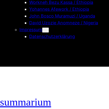
Workneh Bezu Kassa / Ethiopia
Yohannes Afework / Ethiopia
John Bosco Muramuzi / Uganda
David Uzozie Anomneze / Nigeria
Impressum
Datenschutzerklärung
summarium