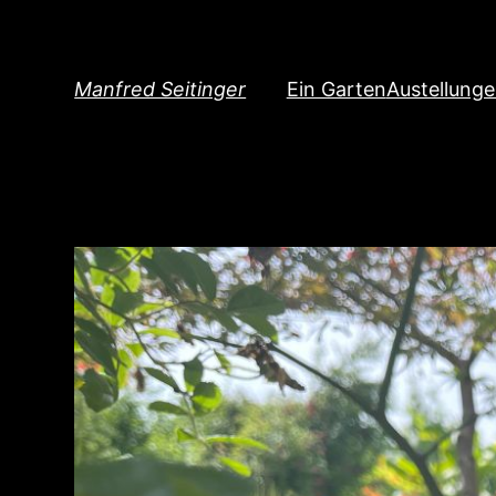
Direkt
zum
Inhalt
Manfred Seitinger
Ein Garten
Austellung
wechseln