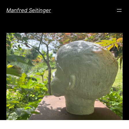
Direkt
Manfred Seitinger
zum
Inhalt
wechseln