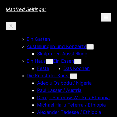
Direkt
Manfred Seitinger
zum
Inhalt
wechseln
Ein Garten
Austellungen und Konzerte
Skulpturen Ausstellung
Ein Haus
Ein Essen
Feste
Das Kochen
Die Kunst der Kunst
Adeolu Osibodu / Nigeria
Paul Lässer / Austria
Dereje Shiferaw Worku / Ethiopia
Michael Hailu Teferra / Ethiopia
Alexander Tadesse / Ethiopia