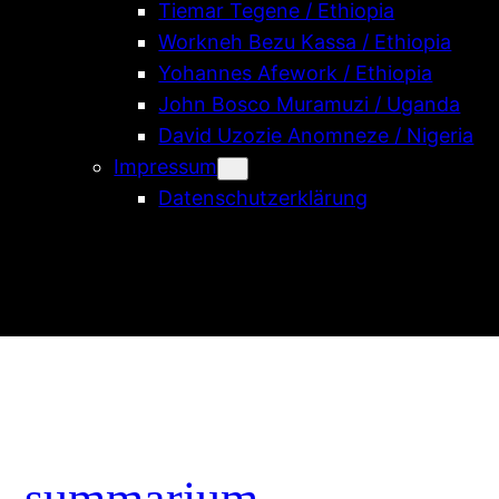
Tiemar Tegene / Ethiopia
Workneh Bezu Kassa / Ethiopia
Yohannes Afework / Ethiopia
John Bosco Muramuzi / Uganda
David Uzozie Anomneze / Nigeria
Impressum
Datenschutzerklärung
summarium