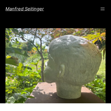
Direkt
Manfred Seitinger
zum
Inhalt
wechseln