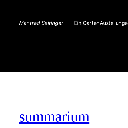
Direkt
zum
Inhalt
Manfred Seitinger
Ein Garten
Austellung
wechseln
summarium