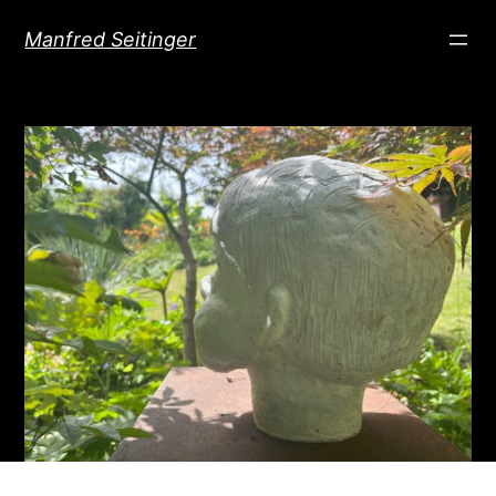
Direkt
Manfred Seitinger
zum
Inhalt
wechseln