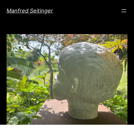
Direkt
Manfred Seitinger
zum
Inhalt
wechseln