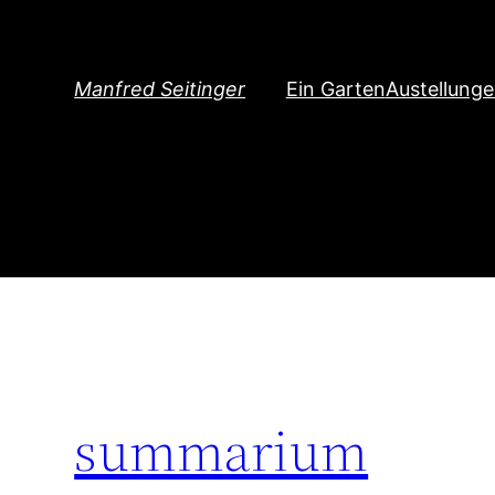
Direkt
zum
Inhalt
Manfred Seitinger
Ein Garten
Austellung
wechseln
summarium