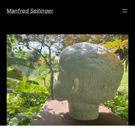
Direkt
Manfred Seitinger
zum
Inhalt
wechseln