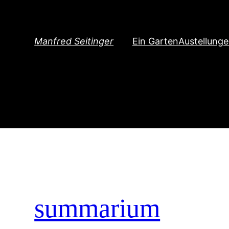
Direkt
zum
Inhalt
Manfred Seitinger
Ein Garten
Austellung
wechseln
summarium