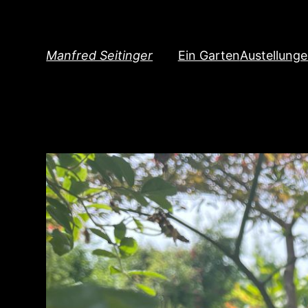
Direkt
zum
Inhalt
Manfred Seitinger
Ein Garten
Austellung
wechseln