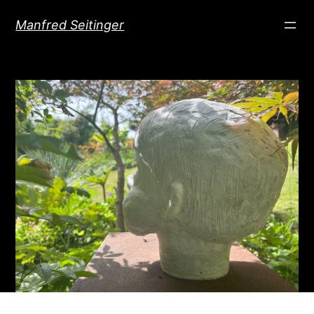
Direkt
Manfred Seitinger
zum
Inhalt
wechseln