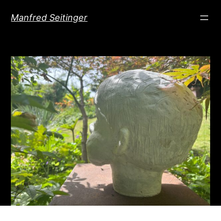
Direkt
Manfred Seitinger
zum
Inhalt
wechseln