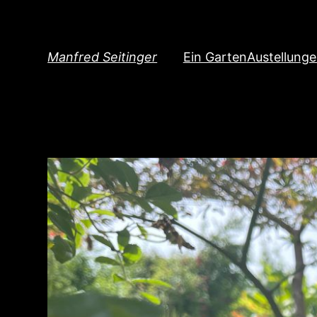
Direkt
zum
Inhalt
Manfred Seitinger
Ein Garten
Austellung
wechseln